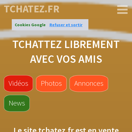
TCHATEZ.FR
Cookies Google
Refuser et sortir
TCHATTEZ LIBREMENT
AVEC VOS AMIS
Vidéos
Photos
Annonces
News
Le site
tchatez.fr
est en vente